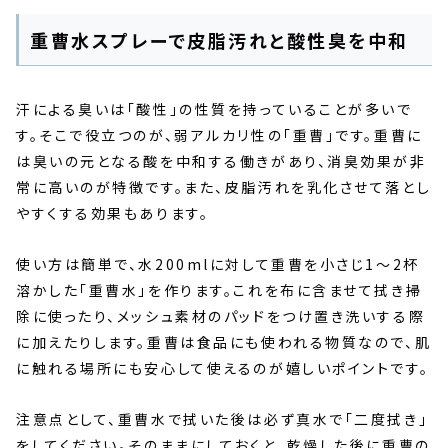
重曹水スプレーで皮脂汚れと酸性臭を中和
汗による臭いは「酸性」の性質を持っていることが多いで
す。そこで役立つのが、弱アルカリ性の「重曹」です。重曹に
は臭いの元となる酸を中和する働きがあり、消臭効果が非
常に高いのが特徴です。また、皮脂汚れを乳化させて落とし
やすくする効果もあります。
使い方は簡単で、水200mlに対して重曹を小さじ1〜2杯
溶かした「重曹水」を作ります。これを布に含ませて拭き掃
除に使ったり、メッシュ素材のパッドをつけ置き洗いする際
に加えたりします。重曹は食品にも使われる物質なので、肌
に触れる場所にも安心して使えるのが嬉しいポイントです。
注意点として、重曹水で拭いた後は必ず真水で「二度拭き」
をしてください。そのままにしておくと、乾燥した後に重曹の