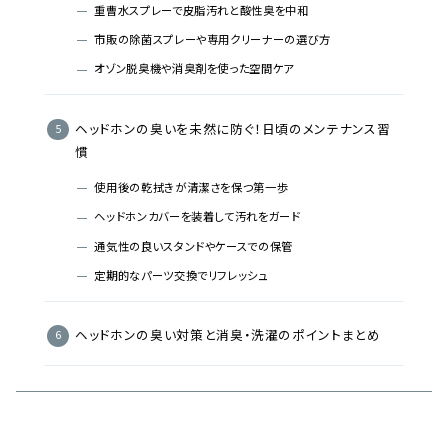
重曹水スプレーで皮脂汚れと酸性臭を中和
市販の除菌スプレーや専用クリーナーの選び方
オゾン脱臭機や消臭剤を使った空間ケア
ヘッドホンの臭いを未然に防ぐ！日頃のメンテナンス習
慣
使用後の乾拭きが清潔さを保つ第一歩
ヘッドホンカバーを装着して汚れをガード
通気性の良いスタンドやケースでの保管
定期的なパーツ交換でリフレッシュ
ヘッドホンの臭い対策と消臭・洗濯のポイントまとめ