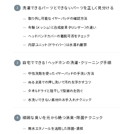
洗濯できるパーツとできないパーツを正しく見分ける
取り外し可能なイヤーパッドの確認方法
布製（メッシュ）と合成皮革（PUレザー）の違い
ヘッドバンドカバーの着脱可否をチェック
内部ユニット（ドライバー）は水濡れ厳禁
自宅でできる！ヘッドホンの洗濯・クリーニング手順
中性洗剤を使ったイヤーパッドの手洗い方法
ぬるま湯での押し洗いで汚れを浮かすコツ
タオルドライと陰干しで型崩れを防ぐ
水洗いできない素材のお手入れテクニック
頑固な臭いを元から絶つ消臭・除菌テクニック
無水エタノールを活用した除菌・清掃