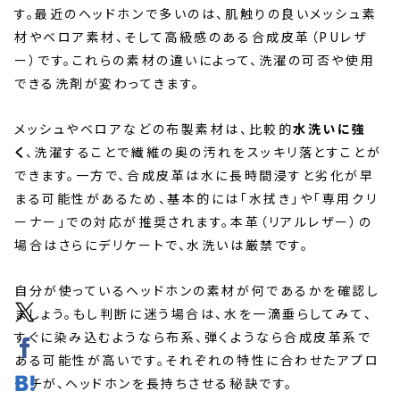
す。最近のヘッドホンで多いのは、肌触りの良いメッシュ素
材やベロア素材、そして高級感のある合成皮革（PUレザ
ー）です。これらの素材の違いによって、洗濯の可否や使用
できる洗剤が変わってきます。
メッシュやベロアなどの布製素材は、比較的
水洗いに強
く
、洗濯することで繊維の奥の汚れをスッキリ落とすことが
できます。一方で、合成皮革は水に長時間浸すと劣化が早
まる可能性があるため、基本的には「水拭き」や「専用クリ
ーナー」での対応が推奨されます。本革（リアルレザー）の
場合はさらにデリケートで、水洗いは厳禁です。
自分が使っているヘッドホンの素材が何であるかを確認し
ましょう。もし判断に迷う場合は、水を一滴垂らしてみて、
すぐに染み込むようなら布系、弾くようなら合成皮革系で
ある可能性が高いです。それぞれの特性に合わせたアプロ
ーチが、ヘッドホンを長持ちさせる秘訣です。