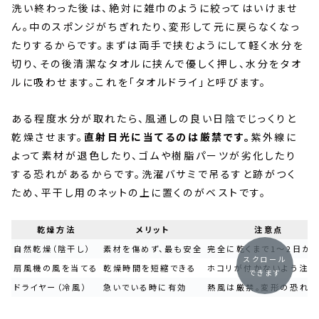
洗い終わった後は、絶対に雑巾のように絞ってはいけませ
ん。中のスポンジがちぎれたり、変形して元に戻らなくなっ
たりするからです。まずは両手で挟むようにして軽く水分を
切り、その後清潔なタオルに挟んで優しく押し、水分をタオ
ルに吸わせます。これを「タオルドライ」と呼びます。
ある程度水分が取れたら、風通しの良い日陰でじっくりと
乾燥させます。
直射日光に当てるのは厳禁です。
紫外線に
よって素材が退色したり、ゴムや樹脂パーツが劣化したり
する恐れがあるからです。洗濯バサミで吊るすと跡がつく
ため、平干し用のネットの上に置くのがベストです。
乾燥方法
メリット
注意点
自然乾燥（陰干し）
素材を傷めず、最も安全
完全に乾くまで1〜2日か
スクロール
扇風機の風を当てる
乾燥時間を短縮できる
ホコリが付かないよう注意
できます
ドライヤー（冷風）
急いでいる時に有効
熱風は厳禁。変形の恐れあ