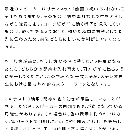
最近のスピーカーはサランネット（前面の網）が外れないモ
デルもありますが、その場合は懐中電灯などで中を照らし
ながら確認します。コーン紙が前に動く様子が見えにくい
場合は、軽く指を添えておくと、動いた瞬間に振動として指
先に伝わるため、前後どちらに動いたか判断しやすくなり
ます。
もし片方が前に、もう片方が後ろに動くという結果になっ
たなら、どちらかの配線を入れ替えて、両方が前に出るよう
に統一してください。この物理的な一致こそが、ステレオ再
生における最も基本的なスタートラインとなります。
このテストの結果、配線の色と動きが矛盾していることが
判明した場合、スピーカーの内部で配線が逆になっている
可能性があります。その場合は、色の表示に従うのではな
く、電池テストで判明した「前に動く組み合わせ」を優先し
て接続することで、正しい位相で音を鳴らすことができま