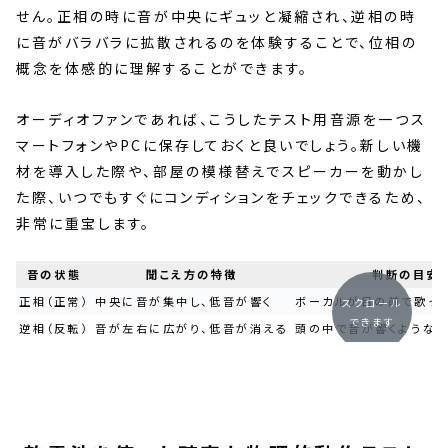
せん。正相の時に音が中央にギュッと凝縮され、逆相の時
に音がバラバラに拡散されるのを体験することで、位相の
概念を体感的に理解することができます。
オーディオファンであれば、こうしたテスト用音源を一つス
マートフォンやPCに保存しておくと良いでしょう。新しい機
材を導入した際や、部屋の模様替えでスピーカーを動かし
た際、いつでもすぐにコンディションをチェックできるため、
非常に重宝します。
音の状態
聞こえ方の特徴
判断の目安
正相（正常）
中央に音が集中し、低音が響く
ボーカルが目の前で歌っ
スクロール
できます
逆相（反転）
音が左右に広がり、低音が消える
頭の中で音が響くような