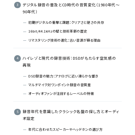
デジタル録音の普及とCD時代の音質変化（1980年代〜
90年代）
初期デジタルの衝撃と課題：クリアさと硬さの共存
16bit/44.1kHzの壁と技術革新の歴史
リマスタリング技術の進化：古い音源が蘇る理由
ハイレゾと現代の録音技術：DSDがもたらす空気感の
再現
DSD録音の魅力：アナログに近い滑らかな響き
マルチマイク対ワンポイント録音の音質差
オーディオファンが注目するレーベルの特徴
録音年代を意識したクラシック名盤の探し方とオーディ
オ設定
年代に合わせたスピーカーやヘッドホンの選び方