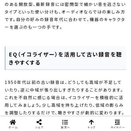
のある開放型、最新録音には密閉型で細かい音を逃さない
タイプといった使い分けも、オーディオならではの楽しみ方
です。自分の好みの録音年代に合わせて、機器のキャラクタ
ーを選ぶのも一つの手です。
EQ（イコライザー）を活用して古い録音を聴
きやすくする
1950年代以前の古い録音は、どうしても高域が不足して
いたり、逆に中域が張り出しすぎたりすることがあります。
これを不自然に感じる場合は、イコライザーを積極的に活
用してみましょう。少し高域を持ち上げたり、低域の膨らみ
を調整したりするだけで、聴きやすさが劇的に変わります。
特にアコースティック録音や初期の電気録音を聴く際は、
ホーム
シェア
目次へ
トップ
サイドバー