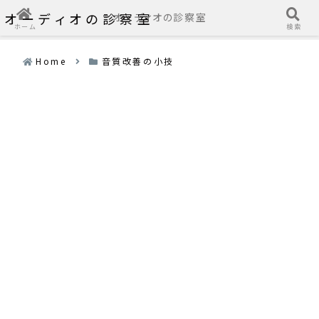
オーディオの診察室
オーディオの診察室
ホーム
検索
Home
音質改善の小技