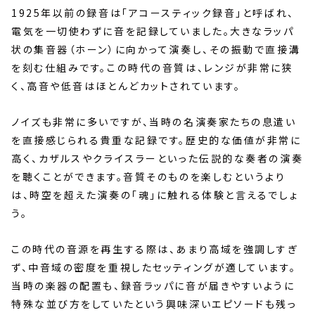
1925年以前の録音は「アコースティック録音」と呼ばれ、
電気を一切使わずに音を記録していました。大きなラッパ
状の集音器（ホーン）に向かって演奏し、その振動で直接溝
を刻む仕組みです。この時代の音質は、レンジが非常に狭
く、高音や低音はほとんどカットされています。
ノイズも非常に多いですが、当時の名演奏家たちの息遣い
を直接感じられる貴重な記録です。歴史的な価値が非常に
高く、カザルスやクライスラーといった伝説的な奏者の演奏
を聴くことができます。音質そのものを楽しむというより
は、時空を超えた演奏の「魂」に触れる体験と言えるでしょ
う。
この時代の音源を再生する際は、あまり高域を強調しすぎ
ず、中音域の密度を重視したセッティングが適しています。
当時の楽器の配置も、録音ラッパに音が届きやすいように
特殊な並び方をしていたという興味深いエピソードも残っ