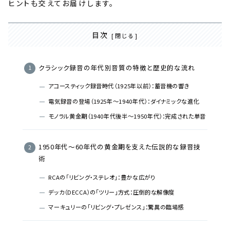
ヒントも交えてお届けします。
目次
クラシック録音の年代別音質の特徴と歴史的な流れ
アコースティック録音時代（1925年以前）：蓄音機の響き
電気録音の登場（1925年〜1940年代）：ダイナミックな進化
モノラル黄金期（1940年代後半〜1950年代）：完成された単音
1950年代〜60年代の黄金期を支えた伝説的な録音技
術
RCAの「リビング・ステレオ」：豊かな広がり
デッカ（DECCA）の「ツリー」方式：圧倒的な解像度
マーキュリーの「リビング・プレゼンス」：驚異の臨場感