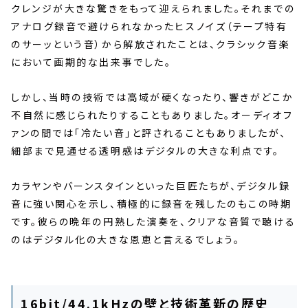
クレンジが大きな驚きをもって迎えられました。それまでの
アナログ録音で避けられなかったヒスノイズ（テープ特有
のサーッという音）から解放されたことは、クラシック音楽
において画期的な出来事でした。
しかし、当時の技術では高域が硬くなったり、響きがどこか
不自然に感じられたりすることもありました。オーディオフ
ァンの間では「冷たい音」と評されることもありましたが、
細部まで見通せる透明感はデジタルの大きな利点です。
カラヤンやバーンスタインといった巨匠たちが、デジタル録
音に強い関心を示し、積極的に録音を残したのもこの時期
です。彼らの晩年の円熟した演奏を、クリアな音質で聴ける
のはデジタル化の大きな恩恵と言えるでしょう。
16bit/44.1kHzの壁と技術革新の歴史