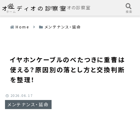
オーディオの診察室
オーディオの診察室
ホーム
検索
Home
メンテナンス・延命
イヤホンケーブルのべたつきに重曹は
使える？原因別の落とし方と交換判断
を整理！
2026.06.17
メンテナンス・延命