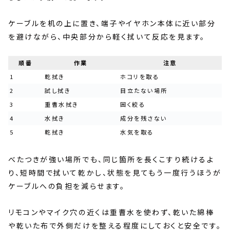
ケーブルを机の上に置き、端子やイヤホン本体に近い部分
を避けながら、中央部分から軽く拭いて反応を見ます。
順番
作業
注意
1
乾拭き
ホコリを取る
2
試し拭き
目立たない場所
3
重曹水拭き
固く絞る
4
水拭き
成分を残さない
5
乾拭き
水気を取る
べたつきが強い場所でも、同じ箇所を長くこすり続けるよ
り、短時間で拭いて乾かし、状態を見てもう一度行うほうが
ケーブルへの負担を減らせます。
リモコンやマイク穴の近くは重曹水を使わず、乾いた綿棒
や乾いた布で外側だけを整える程度にしておくと安全です。