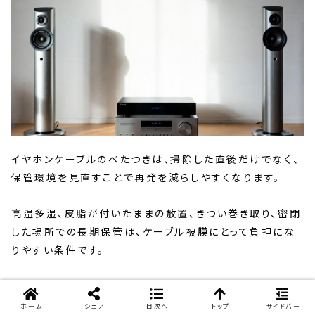
イヤホンケーブルのべたつきは、掃除した直後だけでなく、
保管環境を見直すことで再発を減らしやすくなります。
高温多湿、皮脂が付いたままの放置、きつい巻き取り、密閉
した場所での長期保管は、ケーブル被膜にとって負担にな
りやすい条件です。
ここでは、日常の使い方を大きく変えずに取り入れやすい
予防策を紹介します。
ホーム
シェア
目次へ
トップ
サイドバー