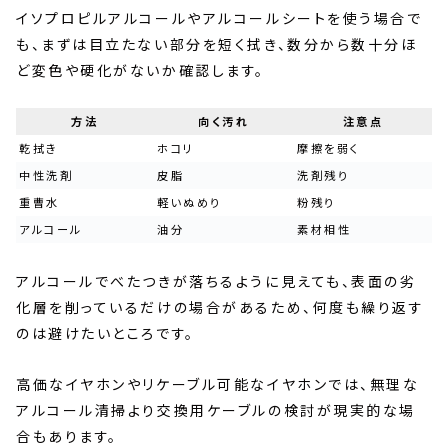
イソプロピルアルコールやアルコールシートを使う場合で
も、まずは目立たない部分を短く拭き、数分から数十分ほ
ど変色や硬化がないか確認します。
方法
向く汚れ
注意点
乾拭き
ホコリ
摩擦を弱く
中性洗剤
皮脂
洗剤残り
重曹水
軽いぬめり
粉残り
アルコール
油分
素材相性
アルコールでべたつきが落ちるように見えても、表面の劣
化層を削っているだけの場合があるため、何度も繰り返す
のは避けたいところです。
高価なイヤホンやリケーブル可能なイヤホンでは、無理な
アルコール清掃より交換用ケーブルの検討が現実的な場
合もあります。