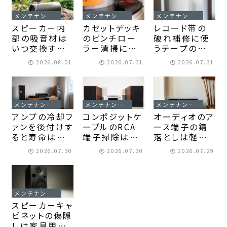
れを取る！
わず選べる！
理!
メンテナンス・延命
メンテナンス・延命
メンテナンス・延命
スピーカー内
カセットデッキ
レコード帯の
部の吸音材は
のピンチロー
破れ補修に使
いつ交換する
ラー清掃に専
うテープの種
べきか？劣化症
用液は必要？
類｜見た目と
2026.08.01
2026.07.31
2026.07.31
状と判断基準
代用品と安全
保存性で選ぶ
が迷わず整理
な手順を迷わ
方法がわかる！
できる!
ず選べる!
メンテナンス・延命
メンテナンス・延命
メンテナンス・延命
アンプの冷却フ
コンポジットケ
オーディオのア
ァンを後付けす
ーブルのRCA
ース端子の錆
ると寿命は延
端子掃除は接
落としは軽い
ばせる？熱対策
点復活剤より
汚れから安全
2026.07.30
2026.07.30
2026.07.29
の順番まで判
先に乾式確認
に落とす｜クリ
断できる！
から始める｜
ーナー選びと
安全な手順と
作業手順が迷
判断軸を整理！
わず決まる！
メンテナンス・延命
スピーカーキャ
ビネットの傷隠
しは家具用マ