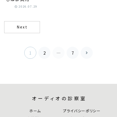
ーカーでどこ
2026.07.29
までできるか｜
色選びと補修
手順を知れば
見た目が整う！
Next
1
2
…
7
次
へ
オーディオの診察室
ホーム
プライバシーポリシー