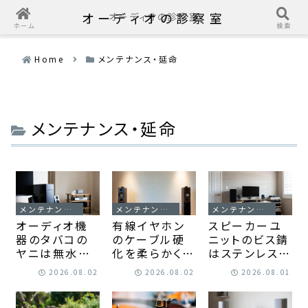
オーディオの診察室
オーディオの診察室
ホーム
検索
Home
メンテナンス・延命
メンテナンス・延命
メンテナンス・延命
メンテナンス・延命
メンテナンス・延命
オーディオ機
有線イヤホン
スピーカーユ
器のタバコの
のケーブル硬
ニットのビス錆
ヤニは無水エ
化を柔らかくす
はステンレス交
タノールで落と
る方法はある？
換でよい？サイ
2026.08.02
2026.08.02
2026.08.01
せる？素材を傷
安全な対処と
ズ確認と音へ
めず安全に汚
交換判断を迷
の影響まで整