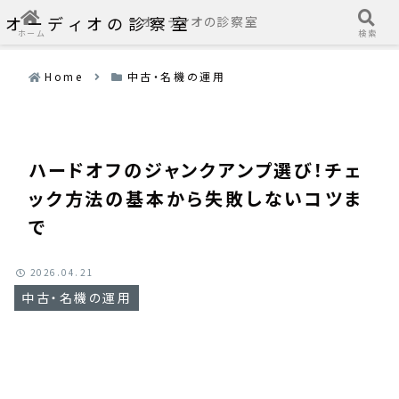
オーディオの診察室
オーディオの診察室
ホーム
検索
Home
中古・名機の運用
ハードオフのジャンクアンプ選び！チェ
ック方法の基本から失敗しないコツま
で
2026.04.21
中古・名機の運用