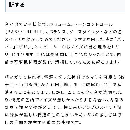
断する
音が出ている状態で、ボリューム、トーンコントロール
（BASS/TREBLE）、バランス、ソースダイレクトなどの各
スイッチを動かしてみてください。ツマミを回した時に「バリ
バリ」「ザザッ」とスピーカーからノイズが出る現象を「ガ
リ」と呼びます。これは長期間使用されなかったことで、内
部の可変抵抗器が酸化・汚損しているために起こります。
軽いガリであれば、電源を切った状態でツマミを何度も（数
十回〜百回程度）左右に回し続ける「往復運動」だけで解
消することもあります。しかし、回しても全く音が途切れた
り、特定の箇所でノイズが激しかったりする場合は、内部の
部品洗浄や交換が必要です。特に古いアンプのスイッチ類
は分解が難しい構造のものも多いため、ガリの激しさは修
理の手間を左右する重要な指標です。