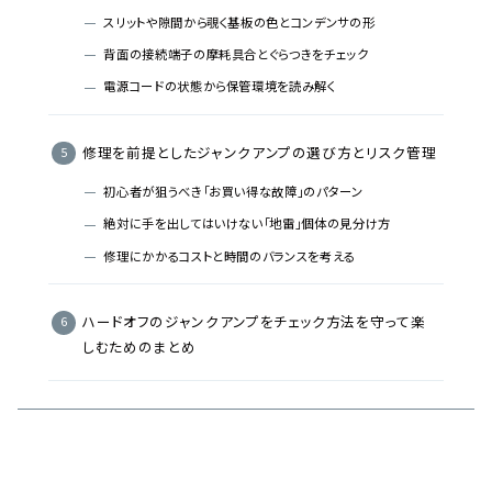
スリットや隙間から覗く基板の色とコンデンサの形
背面の接続端子の摩耗具合とぐらつきをチェック
電源コードの状態から保管環境を読み解く
修理を前提としたジャンクアンプの選び方とリスク管理
初心者が狙うべき「お買い得な故障」のパターン
絶対に手を出してはいけない「地雷」個体の見分け方
修理にかかるコストと時間のバランスを考える
ハードオフのジャンクアンプをチェック方法を守って楽
しむためのまとめ