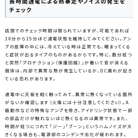
長時間通電による熱暴走やノイズの発生を
チェック
店頭でのチェック時間は限られていますが、可能であれば
10分から15分ほど通電状態を維持してみてください。アン
プの故障の中には、冷えている時は正常でも、暖まってくる
と症状が出るタイプのものがあるからです。特に、数分経つ
と突然「プロテクション（保護回路）」が働いて音が消える
個体は、内部で異常な熱が発生しているか、DC漏れが起き
ている恐れがあります。
通電中に天板を軽く触ってみて、異常に熱くなっている箇所
がないか確認します（火傷には十分注意してください）。A
級動作などの特殊なアンプを除き、アイドリング状態で一部
の部品だけが触れないほど熱くなるのは異常です。また、
時間が経つにつれて「ジー」「ブーン」というハムノイズが大
きくなる場合も、電源部のコンデンサ劣化が疑われます。