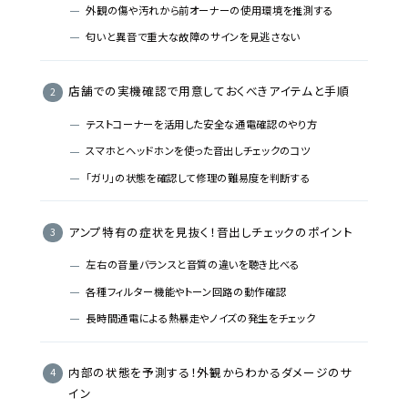
外観の傷や汚れから前オーナーの使用環境を推測する
匂いと異音で重大な故障のサインを見逃さない
店舗での実機確認で用意しておくべきアイテムと手順
テストコーナーを活用した安全な通電確認のやり方
スマホとヘッドホンを使った音出しチェックのコツ
「ガリ」の状態を確認して修理の難易度を判断する
アンプ特有の症状を見抜く！音出しチェックのポイント
左右の音量バランスと音質の違いを聴き比べる
各種フィルター機能やトーン回路の動作確認
長時間通電による熱暴走やノイズの発生をチェック
内部の状態を予測する！外観からわかるダメージのサ
イン