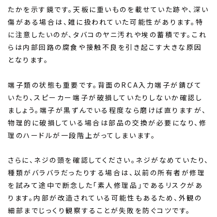
たかを示す鏡です。天板に重いものを載せていた跡や、深い
傷がある場合は、雑に扱われていた可能性があります。特
に注意したいのが、タバコのヤニ汚れや埃の蓄積です。これ
らは内部回路の腐食や接触不良を引き起こす大きな原因
となります。
端子類の状態も重要です。背面のRCA入力端子が錆びて
いたり、スピーカー端子が破損していたりしないか確認し
ましょう。端子が黒ずんでいる程度なら磨けば直りますが、
物理的に破損している場合は部品の交換が必要になり、修
理のハードルが一段階上がってしまいます。
さらに、ネジの頭を確認してください。ネジがなめていたり、
種類がバラバラだったりする場合は、以前の所有者が修理
を試みて途中で断念した「素人修理品」であるリスクがあ
ります。内部が改造されている可能性もあるため、外観の
細部までじっくり観察することが失敗を防ぐコツです。