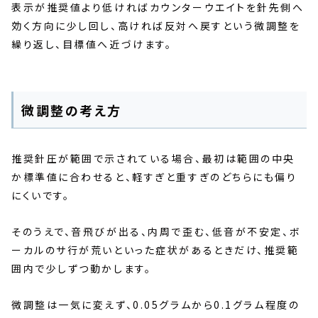
表示が推奨値より低ければカウンターウエイトを針先側へ
効く方向に少し回し、高ければ反対へ戻すという微調整を
繰り返し、目標値へ近づけます。
微調整の考え方
推奨針圧が範囲で示されている場合、最初は範囲の中央
か標準値に合わせると、軽すぎと重すぎのどちらにも偏り
にくいです。
そのうえで、音飛びが出る、内周で歪む、低音が不安定、ボ
ーカルのサ行が荒いといった症状があるときだけ、推奨範
囲内で少しずつ動かします。
微調整は一気に変えず、0.05グラムから0.1グラム程度の