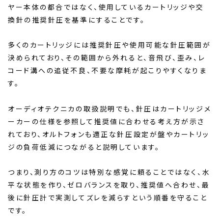
ヤー本体の都合ではなく、使用しているカートリッジや交
換針の推奨針圧を基準にすることです。
多くのカートリッジには推奨針圧や使用可能な針圧範囲が
決められており、その範囲から外れると、音飛び、歪み、レ
コード溝への追従不良、不要な摩耗が起こりやすくなりま
す。
オーディオテクニカの取扱説明でも、針圧はカートリッジメ
ーカーの仕様を参照して推奨値に合わせる考え方が示さ
れており、オルトフォンも適正な針圧設定が盤やカートリッ
ジの負荷低減につながると説明しています。
つまり、測り方のコツは特別な感覚に頼ることではなく、水
平な状態を作り、ゼロバランスを取り、推奨値へ合わせ、最
後に針圧計で実測してズレを減らすという順番を守ること
です。