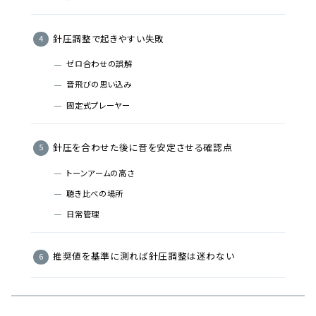
針圧調整で起きやすい失敗
ゼロ合わせの誤解
音飛びの思い込み
固定式プレーヤー
針圧を合わせた後に音を安定させる確認点
トーンアームの高さ
聴き比べの場所
日常管理
推奨値を基準に測れば針圧調整は迷わない