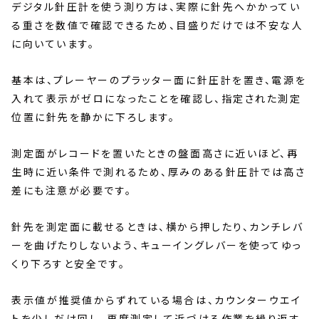
デジタル針圧計を使う測り方は、実際に針先へかかってい
る重さを数値で確認できるため、目盛りだけでは不安な人
に向いています。
基本は、プレーヤーのプラッター面に針圧計を置き、電源を
入れて表示がゼロになったことを確認し、指定された測定
位置に針先を静かに下ろします。
測定面がレコードを置いたときの盤面高さに近いほど、再
生時に近い条件で測れるため、厚みのある針圧計では高さ
差にも注意が必要です。
針先を測定面に載せるときは、横から押したり、カンチレバ
ーを曲げたりしないよう、キューイングレバーを使ってゆっ
くり下ろすと安全です。
表示値が推奨値からずれている場合は、カウンターウエイ
トを少しだけ回し、再度測定して近づける作業を繰り返す