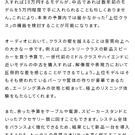
入すれば10万円するモデルが、中古であれば数年前のモ
デルを5万円程度で手に入れられることも珍しくありませ
ん。これにより、本来の予算内では届かなかった「上位クラ
ス」の機器を検討することが可能になります。
オーディオにおいて、クラスの壁を越えることは音質向上へ
の大きな一歩です。例えば、エントリークラスの新品スピー
カーを買う予算で、一世代前のミドルクラスやハイエンドに
近いモデルの中古を購入すれば、解像度や表現力において
圧倒的な差を感じることができるでしょう。上位モデルはそ
もそも使われているパーツや筐体の作りが豪華であるた
め、エージング済みの状態と相まって、極上のリスニング体
験をもたらしてくれます。
また、余った予算をケーブルや電源、スピーカースタンドと
いったアクセサリー類に回すこともできます。システム全体
をバランスよく強化できるため、結果として新品一台を導入
するよりも、トータルの音質クオリティを高く保てることが