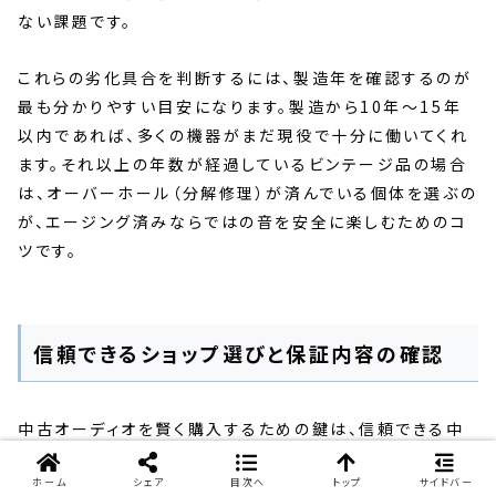
ない課題です。
これらの劣化具合を判断するには、製造年を確認するのが
最も分かりやすい目安になります。製造から10年〜15年
以内であれば、多くの機器がまだ現役で十分に働いてくれ
ます。それ以上の年数が経過しているビンテージ品の場合
は、オーバーホール（分解修理）が済んでいる個体を選ぶの
が、エージング済みならではの音を安全に楽しむためのコ
ツです。
信頼できるショップ選びと保証内容の確認
中古オーディオを賢く購入するための鍵は、信頼できる中
古販売店を選ぶことにあります。専門知識のあるショップで
あれば、入荷時に厳しい動作チェックや清掃を行っており、
ホーム
シェア
目次へ
トップ
サイドバー