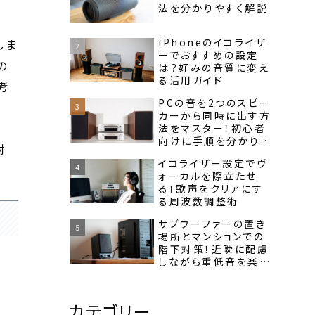
法を分かりやすく解説
iPhoneのイコライザ
しま
ーでおすすめの設定
の
は？好みの音質に変え
る活用ガイド
考
PCの音を2つのスピー
カーから同時に出す方
法をマスター！初心者
向けに手順を分かりや
対
すく紹介
イコライザー設定でヴ
ォーカルを際立たせ
る！歌声をクリアにす
る周波数調整術
サブウーファーの置き
場所とマンションでの
階下対策！近隣に配慮
しながら重低音を楽し
む方法
カテゴリー