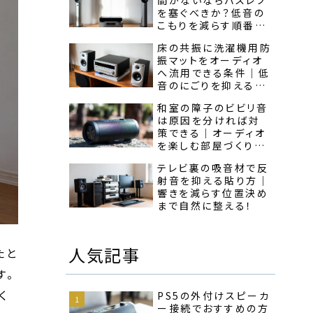
を塞ぐべきか？低音の
こもりを減らす順番が
わかる!
床の共振に洗濯機用防
振マットをオーディオ
へ流用できる条件｜低
音のにごりを抑える使
い方を見極めよう！
和室の障子のビビリ音
は原因を分ければ対
策できる｜オーディオ
を楽しむ部屋づくりの
順番が見える！
テレビ裏の吸音材で反
射音を抑える貼り方｜
響きを減らす位置決め
まで自然に整える！
たと
人気記事
す。
く
PS5の外付けスピーカ
ー接続でおすすめの方