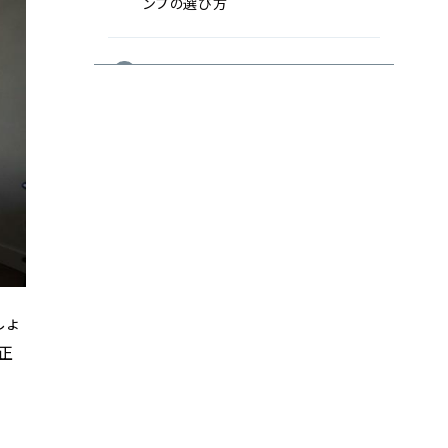
ンプの選び方
中古アンプの異音トラブルで迷わな
いための返品基準まとめ
しょ
正