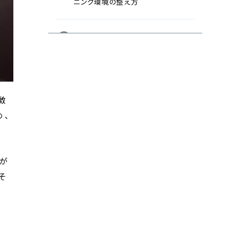
ニング環境の整え方
子供の難聴対策に役立つヘッドホン
の活用と耳の健康維持
徴
め、
理が
そ