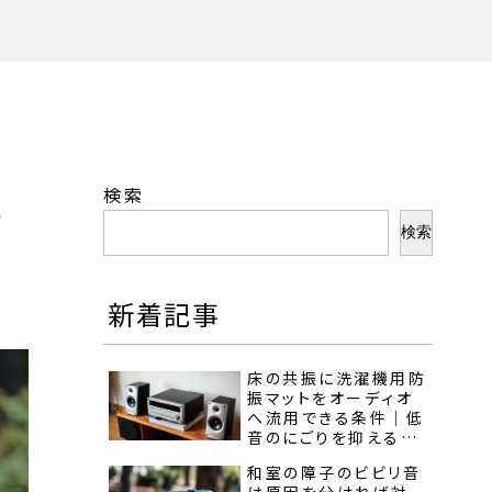
検索
親
検索
新着記事
床の共振に洗濯機用防
振マットをオーディオ
へ流用できる条件｜低
音のにごりを抑える使
い方を見極めよう！
和室の障子のビビリ音
は原因を分ければ対