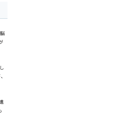
を脳
が
し
、
進
も