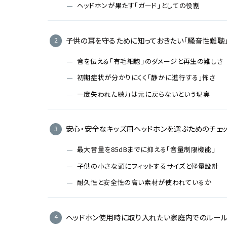
ヘッドホンが果たす「ガード」としての役割
子供の耳を守るために知っておきたい「騒音性難聴
音を伝える「有毛細胞」のダメージと再生の難しさ
初期症状が分かりにくく「静かに進行する」怖さ
一度失われた聴力は元に戻らないという現実
安心・安全なキッズ用ヘッドホンを選ぶためのチェッ
最大音量を85dBまでに抑える「音量制限機能」
子供の小さな頭にフィットするサイズと軽量設計
耐久性と安全性の高い素材が使われているか
ヘッドホン使用時に取り入れたい家庭内でのルー