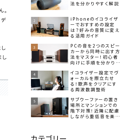
法を分かりやすく解説
ん。
iPhoneのイコライザ
ーデ
ーでおすすめの設定
は？好みの音質に変え
る活用ガイド
PCの音を2つのスピー
説し
カーから同時に出す方
まし
法をマスター！初心者
向けに手順を分かりや
すく紹介
イコライザー設定でヴ
ォーカルを際立たせ
る！歌声をクリアにす
る周波数調整術
サブウーファーの置き
場所とマンションでの
階下対策！近隣に配慮
しながら重低音を楽し
む方法
カテゴリー