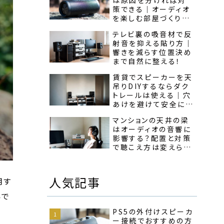
策できる｜オーディオ
を楽しむ部屋づくりの
順番が見える！
テレビ裏の吸音材で反
射音を抑える貼り方｜
響きを減らす位置決め
まで自然に整える！
賃貸でスピーカーを天
吊りDIYするならダク
トレールは使える｜穴
あけを避けて安全に音
を整える!
マンションの天井の梁
はオーディオの音響に
影響する？配置と対策
で聴こえ方は変えられ
る！
用す
人気記事
いで
PS5の外付けスピーカ
ー接続でおすすめの方