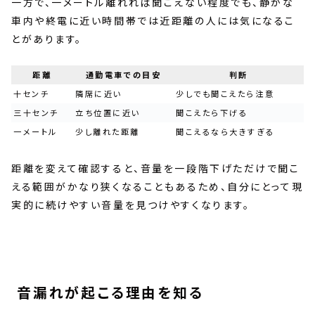
一方で、一メートル離れれば聞こえない程度でも、静かな
車内や終電に近い時間帯では近距離の人には気になるこ
とがあります。
距離
通勤電車での目安
判断
十センチ
隣席に近い
少しでも聞こえたら注意
三十センチ
立ち位置に近い
聞こえたら下げる
一メートル
少し離れた距離
聞こえるなら大きすぎる
距離を変えて確認すると、音量を一段階下げただけで聞こ
える範囲がかなり狭くなることもあるため、自分にとって現
実的に続けやすい音量を見つけやすくなります。
音漏れが起こる理由を知る