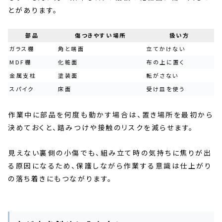
とがあります。
部品
傷つきやすい場所
扱い方
ガラス棚
角と端面
立てかけない
MDF棚
化粧面
布の上に置く
金属支柱
塗装面
転がさない
スパイク
床面
受け皿を使う
作業中に部品を何度も動かす場合は、置き場所を最初から
決めておくと、踏みつけや接触のリスクを減らせます。
見えない裏側の小傷でも、組み立て時の気持ちに焦りが出
る原因になるため、保護しながら作業する意識は仕上がり
の落ち着きにもつながります。