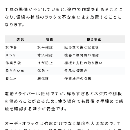
工具の準備が不足していると、途中で作業を止めることに
なり、仮組み状態のラックを不安定なまま放置することに
なります。
道具
役割
使う場面
水準器
水平確認
組み立て後と設置後
メジャー
寸法確認
機器と棚間隔の確認
作業手袋
けが防止
棚板や支柱の取り扱い
柔らかい布
傷防止
部品の仮置き
養生材
床保護
作業場所の保護
電動ドライバーは便利ですが、締めすぎるとネジ穴や棚板
を傷めることがあるため、使う場合でも最後は手締めで感
触を確認するほうが安全です。
オーディオラックは強度だけでなく精度も大切なので、工