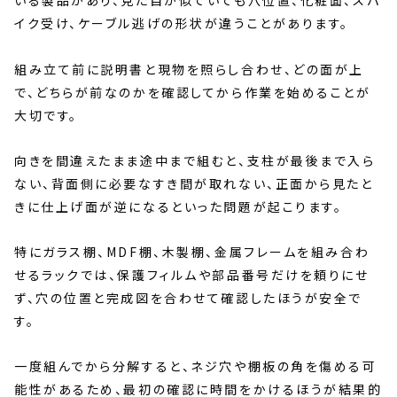
いる製品があり、見た目が似ていても穴位置、化粧面、スパ
イク受け、ケーブル逃げの形状が違うことがあります。
組み立て前に説明書と現物を照らし合わせ、どの面が上
で、どちらが前なのかを確認してから作業を始めることが
大切です。
向きを間違えたまま途中まで組むと、支柱が最後まで入ら
ない、背面側に必要なすき間が取れない、正面から見たと
きに仕上げ面が逆になるといった問題が起こります。
特にガラス棚、MDF棚、木製棚、金属フレームを組み合わ
せるラックでは、保護フィルムや部品番号だけを頼りにせ
ず、穴の位置と完成図を合わせて確認したほうが安全で
す。
一度組んでから分解すると、ネジ穴や棚板の角を傷める可
能性があるため、最初の確認に時間をかけるほうが結果的