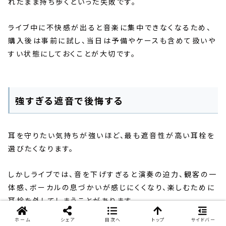
れたまま持ち歩くといった失敗です。
ライブ中に不快感が出ると音楽に集中できなくなるため、
購入後は事前に試し、当日は予備やケースも含めて扱いや
すい状態にしておくことが大切です。
強すぎる遮音で後悔する
耳を守りたい気持ちが強いほど、最も遮音性が高い耳栓を
選びたくなります。
しかしライブでは、音を下げすぎると演奏の迫力、観客の一
体感、ボーカルの息づかいが感じにくくなり、楽しむために
耳栓を外してしまうことがあります。
ホーム
シェア
目次へ
トップ
サイドバー
耳栓は着け続けてこそ意味があるため、数値上の安心感よ