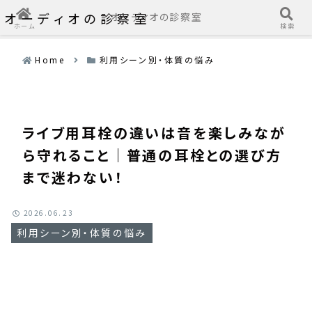
オーディオの診察室
オーディオの診察室
ホーム
検索
Home
利用シーン別・体質の悩み
ライブ用耳栓の違いは音を楽しみなが
ら守れること｜普通の耳栓との選び方
まで迷わない！
2026.06.23
利用シーン別・体質の悩み