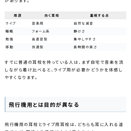
があります。
用途
向く耳栓
重視する点
ライブ
音楽用
自然な減音
睡眠
フォーム系
静けさ
勉強
高遮音型
集中しやすさ
移動
快適型
長時間の楽さ
すでに普通の耳栓を持っている人は、まず自宅で音楽を流
しながら着け比べると、ライブ用が必要かどうかを体感し
やすくなります。
飛行機用とは目的が異なる
飛行機用の耳栓とライブ用耳栓は、どちらも耳に入れる道