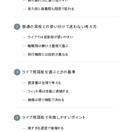
耳の疲れ方に差が出やすい
見た目と装着感も用途で変わる
普通の耳栓との使い分けで迷わない考え方
ライブでは音楽用が使いやすい
睡眠用は静けさ重視で選ぶ
飛行機用とは目的が異なる
ライブ用耳栓を選ぶときの基準
遮音量は会場で考える
フィット感は性能に直結する
価格は使う頻度で決める
ライブ用耳栓で失敗しやすいポイント
強すぎる遮音で後悔する