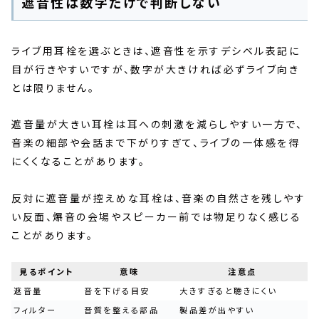
遮音性は数字だけで判断しない
ライブ用耳栓を選ぶときは、遮音性を示すデシベル表記に
目が行きやすいですが、数字が大きければ必ずライブ向き
とは限りません。
遮音量が大きい耳栓は耳への刺激を減らしやすい一方で、
音楽の細部や会話まで下がりすぎて、ライブの一体感を得
にくくなることがあります。
反対に遮音量が控えめな耳栓は、音楽の自然さを残しやす
い反面、爆音の会場やスピーカー前では物足りなく感じる
ことがあります。
見るポイント
意味
注意点
遮音量
音を下げる目安
大きすぎると聴きにくい
フィルター
音質を整える部品
製品差が出やすい