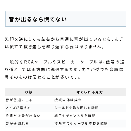
音が出るなら慌てない
矢印を逆にしても左右から普通に音が出ているなら、まず
は慌てて抜き差しを繰り返す必要はありません。
一般的なRCAケーブルやスピーカーケーブルは、信号の通
り道としては両方向に導通するため、向きが逆でも音声信
号そのものは伝わることが多いです。
状態
考えられる見方
音が普通に出る
接続自体は成立
ノイズが増える
シールドや取り回しを確認
片側だけ音が出ない
端子やチャンネルを確認
音が途切れる
接触不良やケーブル不良を確認