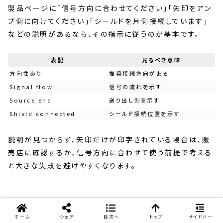
製品ページに「信号方向に合わせてください」「矢印をアン
プ側に向けてください」「シールドを片側接続しています」
などの説明があるなら、その指示に従うのが基本です。
表記
見るべき意味
方向性あり
推奨接続方向がある
Signal flow
信号の流れを示す
Source end
送り出し側を示す
Shield connected
シールド接続位置を示す
説明が見つからず、矢印だけが印字されている場合は、販
売店に確認するか、信号方向に合わせて使う前提で考える
と大きな失敗を避けやすくなります。
長さを必要以上に伸ばさない
ホーム
シェア
目次へ
トップ
サイドバー