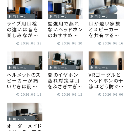
ら整える！
る!
利用シーン別・体質の悩み
利用シーン別・体質の悩み
利用シーン別・体質の悩み
ライブ用耳栓
勉強用で蒸れ
耳が遠い家族
の違いは音を
ないヘッドホン
とスピーカー
楽しみながら
のおすすめ｜
を共有するおす
守れること｜
長時間集中し
すめ候補｜テ
2026.06.23
2026.06.20
2026.06.16
普通の耳栓と
やすい選び方
レビも会話も
の選び方まで
が見つかる！
同じ部屋で楽
迷わない！
しめる選び方！
利用シーン別・体質の悩み
利用シーン別・体質の悩み
利用シーン別・体質の悩み
ヘルメットのス
夏のイヤホン
VRゴーグルと
ピーカーが痛
蒸れ対策は耳
ヘッドホンの干
いときは削る
をふさぎすぎな
渉はどう防ぐ？
べきか｜安全
いこと｜暑い
原因別の直し
2026.06.13
2026.06.12
2026.06.06
を守る対処順
季節も快適に
方がわかりま
で快適に近づ
使う工夫を整
す！
ける！
理！
利用シーン別・体質の悩み
オーダーメイド