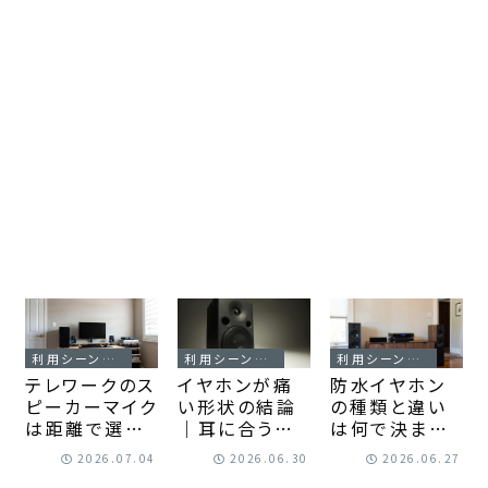
利用シーン別・体質の悩み
利用シーン別・体質の悩み
利用シーン別・体質の悩み
テレワークのス
イヤホンが痛
防水イヤホン
ピーカーマイク
い形状の結論
の種類と違い
は距離で選ぶ
｜耳に合うタイ
は何で決まる？
｜声が遠い悩
プを見極めよ
用途別に選び
2026.07.04
2026.06.30
2026.06.27
みを置き方か
う！
方が見えてく