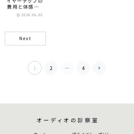
イヤーチップの
費用と体感は
人によって変
2026.06.05
わる？納得して
選ぶ判断軸が
身につく！
Next
1
2
…
4
次
へ
オーディオの診察室