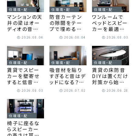
の順番が見え
る！
に音を整える!
る！
住環境・配置の工夫
住環境・配置の工夫
住環境・配置の工夫
マンションの天
防音カーテン
ワンルームで
井の梁はオー
の隙間をテー
ベッドとスピー
ディオの音響に
プで埋める基
カーを最適に
影響する？配置
本｜上部と横
配置する結論
2026.08.04
2026.08.04
2026.08.03
と対策で聴こ
漏れを減らす
｜狭い部屋で
え方は変えら
貼り方が身に
も音と暮らしを
れる！
つく！
両立できます！
住環境・配置の工夫
住環境・配置の工夫
住環境・配置の工夫
賃貸でスピー
吸音材を貼り
賃貸の床防音
カーを壁寄せ
すぎると音はデ
DIYは置くだけ
すると低音は
ッドになる？自
対策から始め
増幅する？対策
然な響きを戻
る｜足音対策
2026.08.03
2026.07.02
2026.06.28
と音質を保つ
す調整法が見
と原状回復の
配置のコツ！
えてきます！
コツを押さえ
る！
住環境・配置の工夫
椅子に座るな
らスピーカー
の高さは耳の