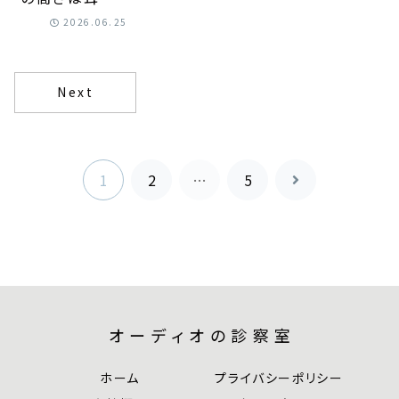
位置が基準｜
2026.06.25
聴きやすい設
置の考え方が
身につく！
Next
1
2
…
5
次
へ
オーディオの診察室
ホーム
プライバシーポリシー