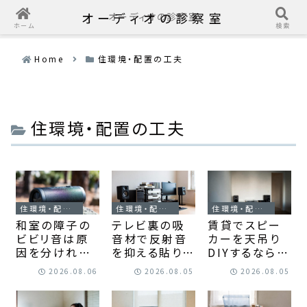
オーディオの診察室
オーディオの診察室
ホーム
検索
Home
住環境・配置の工夫
住環境・配置の工夫
住環境・配置の工夫
住環境・配置の工夫
住環境・配置の工夫
和室の障子の
テレビ裏の吸
賃貸でスピー
ビビリ音は原
音材で反射音
カーを天吊り
因を分ければ
を抑える貼り方
DIYするならダ
対策できる｜
｜響きを減ら
クトレールは使
2026.08.06
2026.08.05
2026.08.05
オーディオを楽
す位置決めま
える｜穴あけ
しむ部屋づくり
で自然に整え
を避けて安全