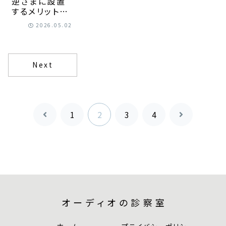
逆さまに設置
するメリットと
は？音質を向
2026.05.02
上させる配置
のコツ
Next
1
2
3
4
前
次
へ
へ
オーディオの診察室