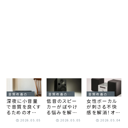
音質改善の小技
音質改善の小技
音質改善の小技
深夜に小音量
低音のスピー
女性ボーカル
で音質を良くす
カーがぼやけ
が刺さる不快
るためのオー
る悩みを解決
感を解消！オー
ディオ設定と機
する5つの対策
ディオ対策でク
2026.05.05
2026.05.05
2026.05.04
材の選び方
と原因解説
リアな歌声を