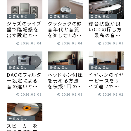
楽しむ方法
音質改善の小技
音質改善の小技
音質改善の小技
ジャズのライブ
クラシックの録
録音状態が良
盤で臨場感を
音年代と音質
いCDの探し方
出す設定とオ
を楽しむ！時代
｜最高の音質
ーディオ環境
背景と名盤の
で音楽を楽し
2026.05.04
2026.05.04
2026.05.03
の整え方
選び方
むための実践
ガイド
音質改善の小技
音質改善の小技
音質改善の小技
DACのフィルタ
ヘッドホン側圧
イヤホンのイヤ
ー設定による
を弱める方法
ーピースをサ
音の違いとは？
を伝授！耳の痛
イズ違いで左
自分好みの音
みや頭痛を解
右変えるのは
2026.05.03
2026.05.03
2026.05.02
を見つける聴
消するコツ
正解！快適な装
き比べガイド
着感を得るた
めの秘訣
音質改善の小技
スピーカーを